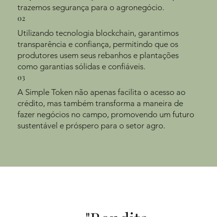
trazemos segurança para o agronegócio.
02
Utilizando tecnologia blockchain, garantimos
transparência e confiança, permitindo que os
produtores usem seus rebanhos e plantações
como garantias sólidas e confiáveis.
03
A Simple Token não apenas facilita o acesso ao
crédito, mas também transforma a maneira de
fazer negócios no campo, promovendo um futuro
sustentável e próspero para o setor agro.