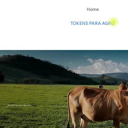
Home
TOKENS PARA AGRO
Transforme seu rebanho
em
ativos digitais